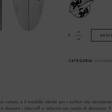
Big
AGGI
boy
quantity
Fun shap
CATEGORIA:
dei volumi, è il modello ideale per i surfisti che desider
tà durante i take-off e velocità nei cambi di direzione.