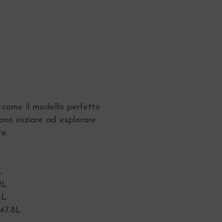
a come il modello perfetto
iono iniziare ad esplorare
e.
L
2L
5L
 47.8L