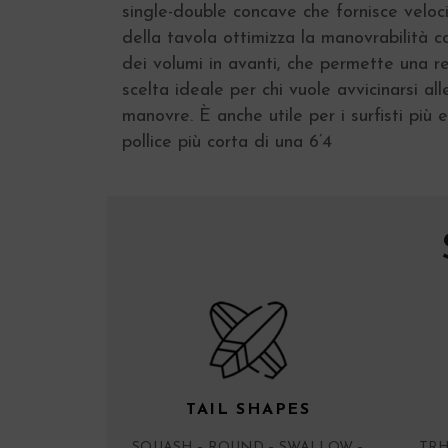
single-double concave che fornisce veloc
della tavola ottimizza la manovrabilità co
dei volumi in avanti, che permette una 
scelta ideale per chi vuole avvicinarsi al
manovre. È anche utile per i surfisti più
pollice più corta di una 6’4
TAIL SHAPES
SQUASH – ROUND – SWALLOW –
TRH