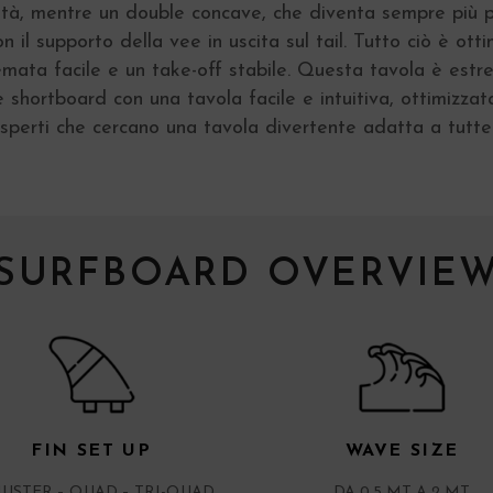
ità, mentre un double concave, che diventa sempre più p
n il supporto della vee in uscita sul tail. Tutto ciò è ott
remata facile e un take-off stabile. Questa tavola è es
le shortboard con una tavola facile e intuitiva, ottimizza
 esperti che cercano una tavola divertente adatta a tutte
SURFBOARD OVERVIE
FIN SET UP
WAVE SIZE
USTER – QUAD – TRI-QUAD
DA 0.5 MT A 2 MT