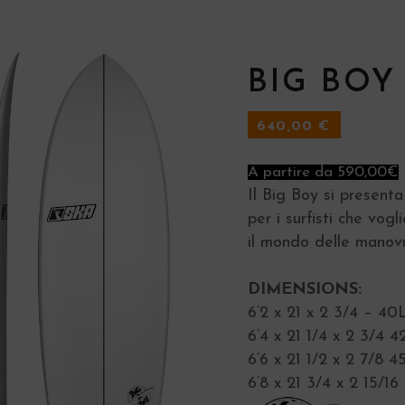
BIG BOY
640,00
€
A partire da 590,00€
Il Big Boy si present
per i surfisti che vogl
il mondo delle manovr
DIMENSIONS:
6’2 x 21 x 2 3/4 – 40
6’4 x 21 1/4 x 2 3/4 4
6’6 x 21 1/2 x 2 7/8 4
6’8 x 21 3/4 x 2 15/16